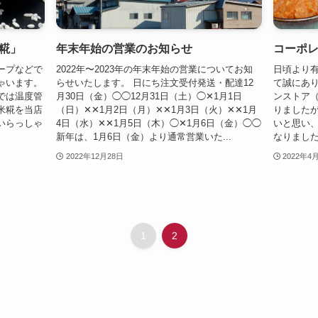
糀」
年末年始の営業のお知らせ
コーポ
ープなどで
2022年〜2023年の年末年始の営業についてお知
日頃より
ゃいます。
らせいたします。 日にち注文受付発送・配達12
て誠にあ
では温度管
月30日（金）◯◯12月31日（土）◯✕1月1日
ンストア
米糀を当店
（日）✕✕1月2日（月）✕✕1月3日（火）✕✕1月
りました
いらっしゃ
4日（水）✕✕1月5日（木）◯✕1月6日（金）◯◯
いと思い
新年は、1月6日（金）より通常営業いた...
なりました。
2022年12月28日
2022年4
1
2