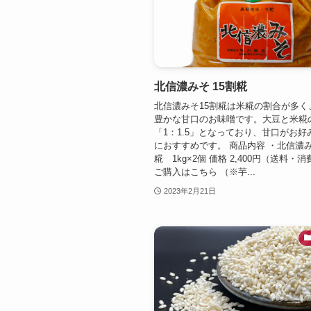
北信濃みそ 15割糀
北信濃みそ15割糀は米糀の割合が多く
豊かな甘口のお味噌です。大豆と米糀
「1：1.5」となっており、甘口がお好
におすすめです。 商品内容 ・北信濃み
糀 1kg×2個 価格 2,400円（送料・
ご購入はこちら （※芋...
2023年2月21日