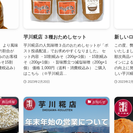
芋川糀店 ３種おためしセット
新しい
、より風味
芋川糀店の人気味噌３点のおためしセットが「ポ
この度、
の割合が
スト投函配送」でお求めやすくなりました。 セ
いたしま
みのお客様
ット内容 ・10割糀みそ（200g×1個）・15割糀み
順次商品
そ15割
そ（200g×1個）・旨味際立つ減塩味噌（200g×1
インによ
消費税込み）
個） 価格 1,000円（送料・消費税込み） ご購入
の向上に努
はこちら （※芋川糀店...
しい芋川糀
2023年2月20日
2023年2
商品情報
お知らせ